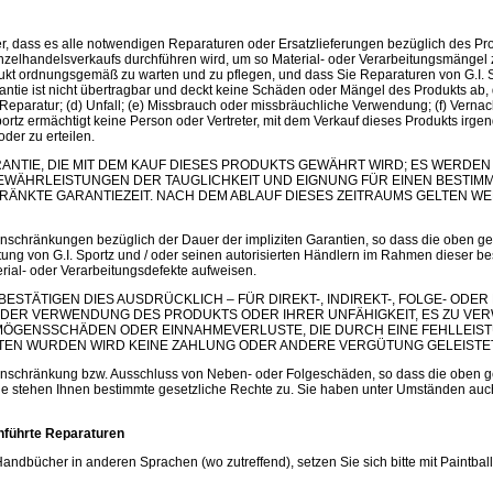
fer, dass es alle notwendigen Reparaturen oder Ersatzlieferungen bezüglich des Pr
elhandelsverkaufs durchführen wird, um so Material- oder Verarbeitungsmängel zu
rodukt ordnungsgemäß zu warten und zu pflegen, und dass Sie Reparaturen von G.I. Sp
ntie ist nicht übertragbar und deckt keine Schäden oder Mängel des Produkts ab,
 Reparatur; (d) Unfall; (e) Missbrauch oder missbräuchliche Verwendung; (f) Vernac
portz ermächtigt keine Person oder Vertreter, mit dem Verkauf dieses Produkts irg
der zu erteilen.
ARANTIE, DIE MIT DEM KAUF DIESES PRODUKTS GEWÄHRT WIRD; ES WERD
 GEWÄHRLEISTUNGEN DER TAUGLICHKEIT UND EIGNUNG FÜR EINEN BESTIM
ÄNKTE GARANTIEZEIT. NACH DEM ABLAUF DIESES ZEITRAUMS GELTEN 
inschränkungen bezüglich der Dauer der impliziten Garantien, so dass die oben 
aftung von G.I. Sportz und / oder seinen autorisierten Händlern im Rahmen dieser be
rial- oder Verarbeitungsdefekte aufweisen.
IE BESTÄTIGEN DIES AUSDRÜCKLICH – FÜR DIREKT-, INDIREKT-, FOLGE- O
R DER VERWENDUNG DES PRODUKTS ODER IHRER UNFÄHIGKEIT, ES ZU VE
ÖGENSSCHÄDEN ODER EINNAHMEVERLUSTE, DIE DURCH EINE FEHLLEISTU
TEN WURDEN WIRD KEINE ZAHLUNG ODER ANDERE VERGÜTUNG GELEISTET
inschränkung bzw. Ausschluss von Neben- oder Folgeschäden, so dass die oben g
tie stehen Ihnen bestimmte gesetzliche Rechte zu. Sie haben unter Umständen auch
chführte Reparaturen
Handbücher in anderen Sprachen (wo zutreffend), setzen Sie sich bitte mit Paintbal