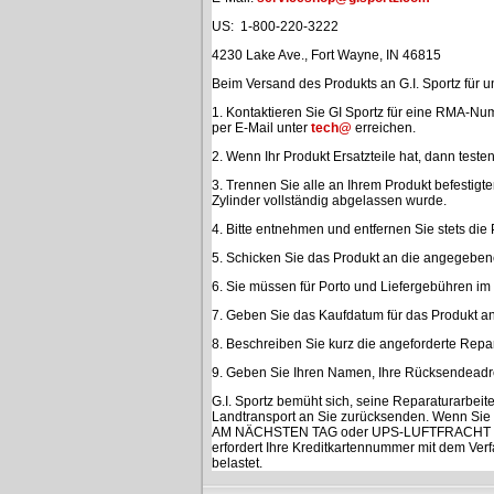
US: 1-800-220-3222
4230 Lake Ave., Fort Wayne, IN 46815
Beim Versand des Produkts an G.I. Sportz für u
1.
Kontaktieren Sie GI Sportz für eine RMA-Nu
per E-Mail unter
tech@
erreichen.
2. Wenn Ihr Produkt Ersatzteile hat, dann teste
3.
Trennen Sie alle an Ihrem Produkt befestigten
Zylinder vollständig abgelassen wurde.
4.
Bitte entnehmen und entfernen Sie stets die 
5.
Schicken Sie das Produkt an die angegebene
6.
Sie müssen für Porto und Liefergebühren im 
7.
Geben Sie das Kaufdatum für das Produkt an
8.
Beschreiben Sie kurz die angeforderte Repar
9.
Geben Sie Ihren Namen, Ihre Rücksendeadre
G.I. Sportz bemüht sich, seine Reparaturarbei
Landtransport an Sie zurücksenden. Wenn Si
AM NÄCHSTEN TAG oder UPS-LUFTFRACHT FÜR 
erfordert Ihre Kreditkartennummer mit dem Ver
belastet.