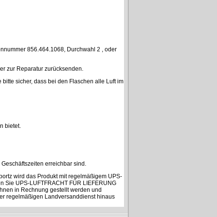
fonnummer 856.464.1068, Durchwahl 2 , oder
 oder zur Reparatur zurücksenden.
bitte sicher, dass bei den Flaschen alle Luft im
 bietet.
eschäftszeiten erreichbar sind.
Sportz wird das Produkt mit regelmäßigem UPS-
 können Sie UPS-LUFTFRACHT FÜR LIEFERUNG
n in Rechnung gestellt werden und
 über regelmäßigen Landversanddienst hinaus