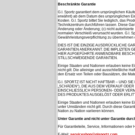
Beschränkte Garantie
G.I. Sportz garantiert dem ursprünglichen Käu
erwähnt) ab dem Datum des ursprünglichen Einz
Kosten. G.I. Sportz bittet Sie lediglich, das P
Technikzentrum durchführen lassen. Diese Gara
Änderung oder Änderung; (c) nicht autorisierte
normalen Verschleiß verursacht wurden. G.I. S
Gewährleistungsverpflichtung zu übernehmen o
DIES IST DIE EINZIGE AUSDRÜCKLICHE G
GARANTIEN ANERKANNT. DIE IMPLIZITEN
HIER AUFGEFÜHRTE ANWENDBARE BESCHR
STILLSCHWEIGENDE GARANTIEN.
Einige Staaten und Nationen erlauben keine E
nicht gilt. Die alleinige und ausschließliche H
den Ersatz von Teilen oder Bausätzen, die Mate
G.I. SPORTZ IST NICHT HAFTBAR – UND S
„SCHÄDEN“), DIE AUS DEM VERKAUF ODE
EINSCHLIESSLICH PERSONEN- ODER VERM
DES PRODUKTES AUSGELÖST ODER ERLIT
Einige Staaten und Nationen erlauben keine E
unter Umständen nicht gilt. Durch diese Garan
Nation zu Nation variieren können.
Unter Garantie and nicht unter Garantie dur
Für Garantieteile, Service, Informationen oder 
E-Mail:
serviceshop@gisportz.com