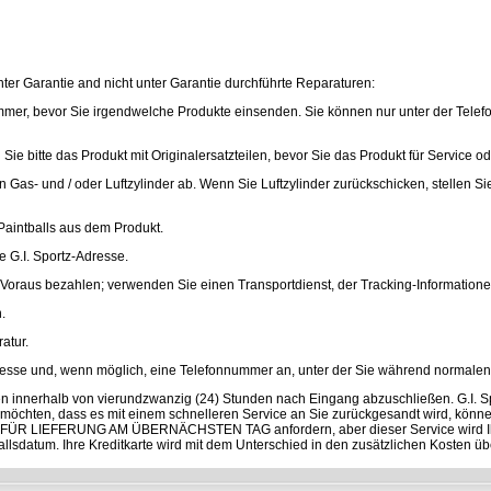
nter Garantie and nicht unter Garantie durchführte Reparaturen:
mmer, bevor Sie irgendwelche Produkte einsenden. Sie können nur unter der Tele
n Sie bitte das Produkt mit Originalersatzteilen, bevor Sie das Produkt für Service
 Gas- und / oder Luftzylinder ab. Wenn Sie Luftzylinder zurückschicken, stellen Sie 
Paintballs aus dem Produkt.
 G.I. Sportz-Adresse.
Voraus bezahlen; verwenden Sie einen Transportdienst, der Tracking-Informationen
.
atur.
sse und, wenn möglich, eine Telefonnummer an, unter der Sie während normalen G
ten innerhalb von vierundzwanzig (24) Stunden nach Eingang abzuschließen. G.I. 
e möchten, dass es mit einem schnelleren Service an Sie zurückgesandt wird,
LIEFERUNG AM ÜBERNÄCHSTEN TAG anfordern, aber dieser Service wird Ihne
fallsdatum. Ihre Kreditkarte wird mit dem Unterschied in den zusätzlichen Kosten