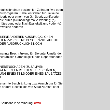
odukts für einen bestimmten Zeitraum (wie oben
 korrigieren. Dabei entstehen für Sie keine
ortz oder einem von G.I. Sportz zertifizierten
 die durch (a) unsachgemäße Wartung; (b)
hlässigung oder Nachlässigkeit; und / oder (g)
endwelche anderen
EN KEINE ANDEREN AUSDRÜCKLICHEN
MTEN ZWECK SIND BESCHRÄNKT AUF DIE
WEDER AUSDRÜCKLICHE NOCH
genannte Beschränkung für Sie unter Umständen
schränkten Garantie gilt für die Reparatur oder
DER NEBENSCHÄDEN (ZUSAMMEN:
RWENDEN, ENTSTEHEN. FÜR SCHÄDEN,
NG EINES TEILS ODER EINES BAUSATZES
.
enannte Beschränkung bzw. Ausschluss für Sie
 andere Rechte, die von Staat zu Staat oder
l Solutions in Verbindung:
www.