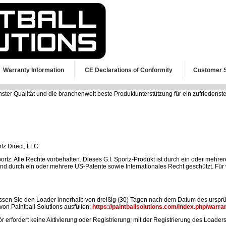
Warranty Information
CE Declarations of Conformity
Customer 
chster Qualität und die branchenweit beste Produktunterstützung für ein zufriedenste
rtz Direct, LLC.
rtz. Alle Rechte vorbehalten. Dieses G.I. Sportz-Produkt ist durch ein oder mehrer
d durch ein oder mehrere US-Patente sowie Internationales Recht geschützt. Für we
ssen Sie den Loader innerhalb von dreißig (30) Tagen nach dem Datum des ursprün
on Paintball Solutions ausfüllen:
https://paintballsolutions.com/index.php/warran
r erfordert keine Aktivierung oder Registrierung; mit der Registrierung des Loaders