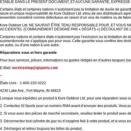
ÉTABLIE DANS LE PRÉSENT DOCUMENT, ET AUCUNE GARANTIE, EXPRESSE O
Certains états et certaines nations n’autorisent pas la limitation de durée de garan
seule et unique responsabilité de Kore Outdoor Ltd. et/ou de ses distributeurs agré
ensemble considéré comme défectueux en raison d’un vice de matière ou de fabric
Kore Outdoor Ltd. NE SAURAIT ÊTRE TENU RESPONSABLE POUR, ET VOUS 
ACCIDENTEL (COMMUNÉMENT DÉSIGNÉ PAR « DÉGÂTS ») DÉCOULANT DE LA 
Certaines nations et certains états n’autorisent pas l’exclusion ou la limitation de 
susmentionnée ne s’applique pas pour vous. Cette garantie vous confère des droits 
un autre, ou d’une nation à une autre.
Réparations sous et hors garantie
Pour tous services, pièces, informations ou guides rédigés en d’autres langues (selon
E-Mail:
serviceshop@gisportz.com
–
États-Unis : 1-800-220-3222
4230 Lake Ave., Fort Wayne, IN 46815
Lorsque vous expédiez un produit à Kore Outdoor Ltd. pour une réparation sous ou
1.
Contactez GI Sportz pour un numéro RMA avant d’envoyer des produits. Vous po
2. Si vous avez des pièces de marché secondaire, veuillez tester le produit avec de
3.
Déconnectez tout cylindre de gaz ou d’oxygène fixé à votre produit, et si vous ex
4.
Déchargez et retirez toujours les billes du produit.