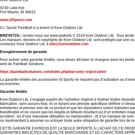
Kore Outdoor Ltd.
4230 Lake Ave.
Fort Wayne, IN 46815
www.GISportz.com
G.I. Sportz Paintball is a brand of Kore Outdoor Ltd.
BREVET(S) :
rendez-vous sur
www./patents © 2018 Kore Outdoor Ltd.. Tous droits 
Les marques, dessins et copyrights de Kore Outdoor Ltd. sont protégés par une ou p
contactez Kore Outdoor Ltd. à
info@koreoutdoor.com
Enregistrement de garantie
Pour activer votre garantie limitée, vous devez déclarer le chargeur dans les trente 
web de Paintball Solutions :
https://paintballsolutions.com/index.php/warranty-registration/
La garantie limitée des accessoires GI Sportz ne requiert pas d’activation ou d’en
accessoires.
Garantie limitée
Kore Outdoor Ltd. s’engage auprès de l’acheteur original à réaliser toutes répara
fabrication, sans aucuns frais, et ce durant une période spécifique (définie ci-dess
entreteniez et preniez soin de ce produit et que les réparations soient réalisées p
transférable et ne couvre pas les dégâts et défauts résultant (a) d’un entretien inapp
accident ; (e) d’une mauvaise utilisation ou manipulation ; (f) d’un manque de soi
ou représentant à assumer ou octroyer toute autre obligation de garantie lors de la
CETTE GARANTIE EXPRESS EST LA SEULE OFFERTE À L’ACHAT DE CE PRO
GARANTIES IMPLICITES DE QUALITÉ MARCHANDE ET DU CARACTÈRE APPRO